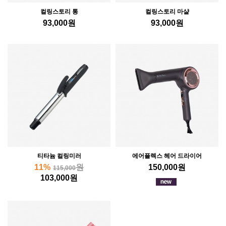
컬링스토리 통
컬링스토리 마샬
93,000
원
93,000
원
티타늄 컬링미러
에어플렉스 헤어 드라이어
11%
원
150,000
원
115,000
103,000
원