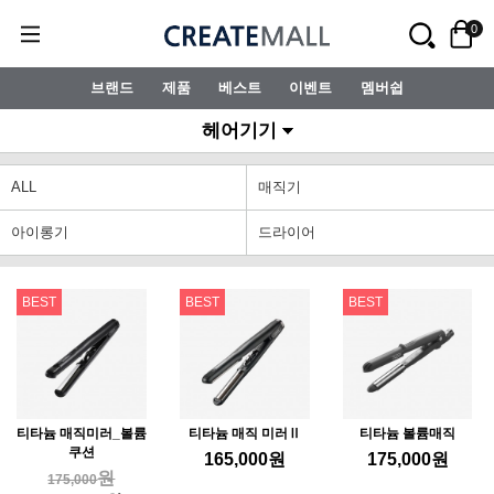
0
브랜드
제품
베스트
이벤트
멤버쉽
헤어기기
ALL
매직기
아이롱기
드라이어
BEST
BEST
BEST
티타늄 매직미러_볼륨
티타늄 매직 미러Ⅱ
티타늄 볼륨매직
쿠션
165,000
원
175,000
원
원
175,000