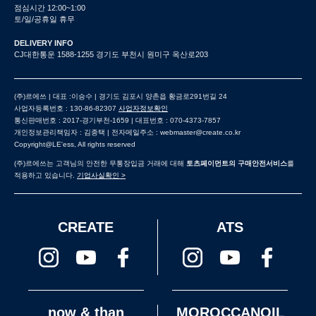
점심시간 12:00~1:00
토/일/공휴일 휴무
DELIVERY INFO
CJ대한통운 1588-1255 경기도 부천시 원미구 옥산로203
(주)르에쓰 | 대표 :이승수 | 경기도 김포시 양촌읍 황금로291번길 24
사업자등록번호 : 130-86-82307
사업자정보확인
통신판매번호 : 2017-경기부천-1659 | 대표번호 : 070-4373-7857
개인정보관리책임자 : 김종택 | 전자메일주소 : webmaster@create.co.kr
Copyright@LE'ess, All rights reserved
(주)르에쓰는 고객님의 안전한 무통장입금 거래에 대해
토츠페이먼트의 구매안전서비스
를
적용하고 있습니다.
기업사실확인 >
CREATE
ATS
now & than
MOROCCANOIL