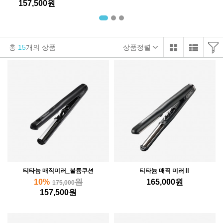
157,500
원
총
15
개의 상품
상품정렬
티타늄 매직미러_볼륨쿠션
티타늄 매직 미러Ⅱ
10%
원
165,000
원
175,000
157,500
원