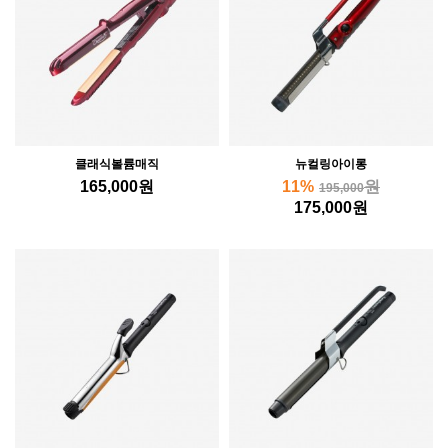
클래식볼륨매직
뉴컬링아이롱
165,000
원
11%
원
195,000
175,000
원