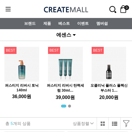
0
브랜드
제품
베스트
이벤트
멤버쉽
에센스
BEST
BEST
BEST
퍼스티지 리버시 토닉
퍼스티지 리버시 탄력세
오클리닉 플러스 플렉신
140ml
럼 30ml…
부스터 1…
36,000
원
39,000
원
20,000
원
총
5
개의 상품
상품정렬