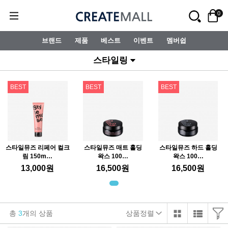
0
브랜드
제품
베스트
이벤트
멤버쉽
스타일링
BEST
BEST
BEST
스타일뮤즈 리페어 컬크
스타일뮤즈 매트 홀딩
스타일뮤즈 하드 홀딩
림 150m…
왁스 100…
왁스 100…
13,000
원
16,500
원
16,500
원
총
3
개의 상품
상품정렬