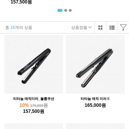
157,500
원
총
16
개의 상품
상품정렬
티타늄 매직미러_볼륨쿠션
티타늄 매직 미러Ⅱ
10%
원
165,000
원
175,000
157,500
원