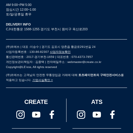
AM 9:00~PM 5:00
점심시간 12:00~1:00
토/일/공휴일 휴무
DELIVERY INFO
CJ대한통운 1588-1255 경기도 부천시 원미구 옥산로203
(주)르에쓰 | 대표 :이승수 | 경기도 김포시 양촌읍 황금로291번길 24
사업자등록번호 : 130-86-82307
사업자정보확인
통신판매번호 : 2017-경기부천-1659 | 대표번호 : 070-4373-7857
개인정보관리책임자 : 김종택 | 전자메일주소 : webmaster@create.co.kr
Copyright@LE'ess, All rights reserved
(주)르에쓰는 고객님의 안전한 무통장입금 거래에 대해
토츠페이먼트의 구매안전서비스
를
적용하고 있습니다.
기업사실확인 >
CREATE
ATS