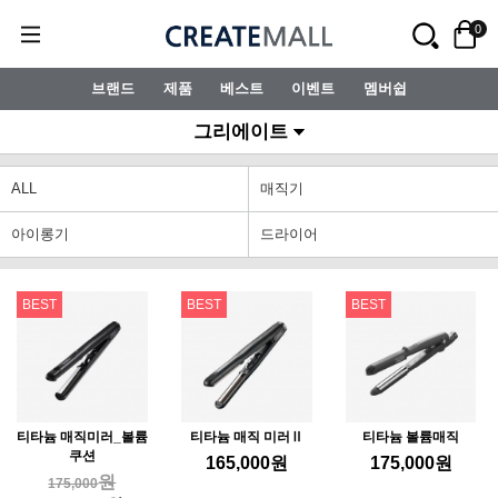
0
브랜드
제품
베스트
이벤트
멤버쉽
그리에이트
ALL
매직기
아이롱기
드라이어
BEST
BEST
BEST
티타늄 매직미러_볼륨
티타늄 매직 미러Ⅱ
티타늄 볼륨매직
쿠션
165,000
원
175,000
원
원
175,000