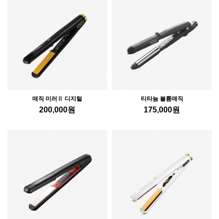
매직 미러Ⅱ 디지털
티타늄 볼륨매직
200,000
원
175,000
원