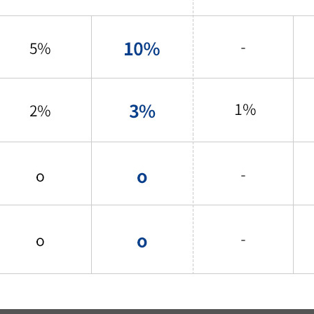
신상품
상품후기
살롱온리
쿠폰
미용회원 혜택
포인트