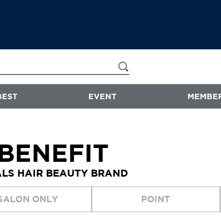
BEST
EVENT
MEMBER
now & than
 BENEFIT
샴푸/트리트먼트
LS HAIR BEAUTY BRAND
에센스
스타일링
SALON ONLY
POINT
바디워시