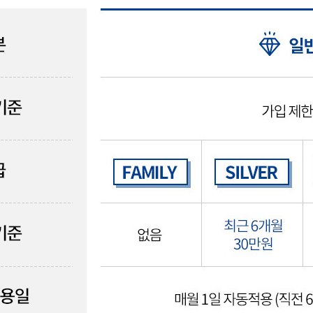
CARE
BODY CARE
바디워시
트