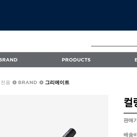
BRAND
PRODUCTS
원전용
BRAND
그리에이트
E
ATS
컬
프로페셔널
엑스플렉스
퍼스티지
판매
오클리닉 플러스
배송
스타일뮤즈