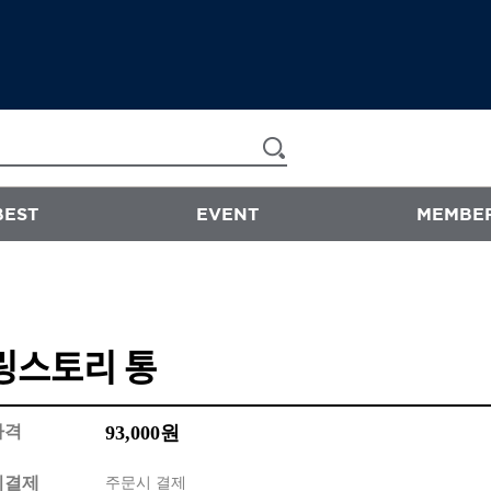
BEST
EVENT
MEMBER
now & than
링스토리 통
샴푸/트리트먼트
에센스
스타일링
가격
93,000
원
바디워시
비결제
주문시 결제