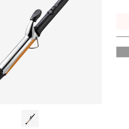
CARE
BODY CARE
바디워시
트