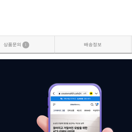
상품문의
배송정보
1
신상품
상품후기
살롱온리
쿠폰
미용회원 혜택
포인트