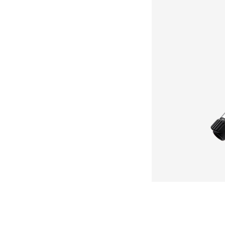
HAIR 
샴푸
트리트먼
에센스
스타일링