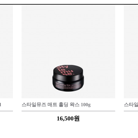
EQUIPMENT
매직기
아이롱기
드라이어
l
스타일뮤즈 매트 홀딩 왁스 100g
스타일
16,500
원