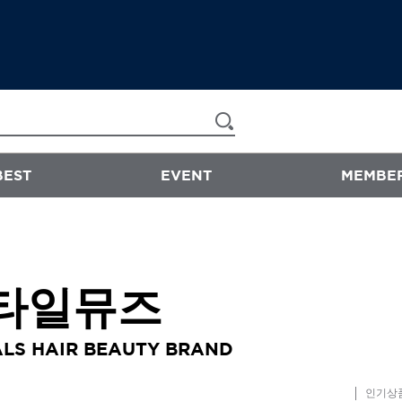
BEST
EVENT
MEMBER
now & than
타일뮤즈
샴푸/트리트먼트
에센스
스타일링
LS HAIR BEAUTY BRAND
바디워시
인기상