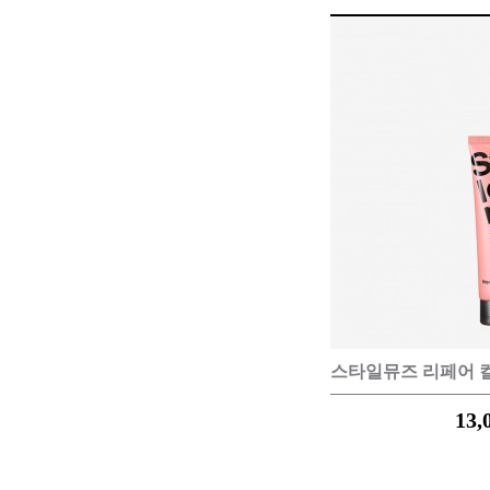
HAIR 
샴푸
트리트먼
에센스
스타일뮤즈 리페어 컬크
스타일링
13,