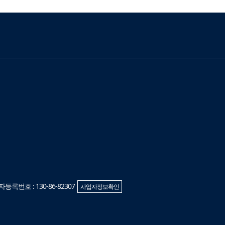
베스트셀러
이벤트
멤버쉽
회원등급
록번호 : 130-86-82307
사업자정보확인