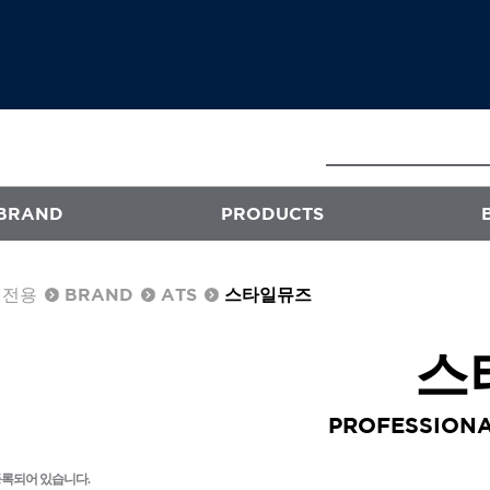
BRAND
PRODUCTS
원전용
BRAND
ATS
스타일뮤즈
E
ATS
스
프로페셔널
엑스플렉스
퍼스티지
PROFESSIONA
오클리닉 플러스
등록되어 있습니다.
스타일뮤즈