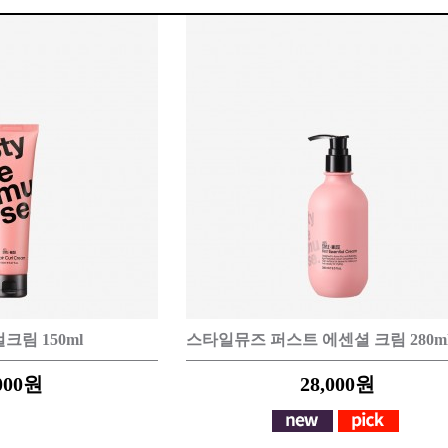
CARE
BODY CARE
바디워시
트
림 150ml
스타일뮤즈 퍼스트 에센셜 크림 280m
000
원
28,000
원