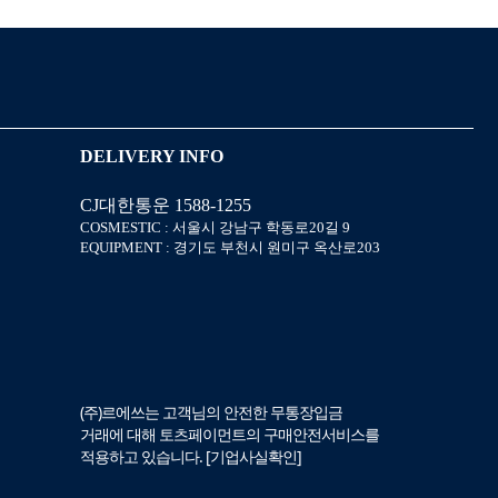
DELIVERY INFO
신상품
상품후기
CJ대한통운 1588-1255
COSMESTIC : 서울시 강남구 학동로20길 9
EQUIPMENT : 경기도 부천시 원미구 옥산로203
살롱온리
쿠폰
미용회원 혜택
포인트
(주)르에쓰는 고객님의 안전한 무통장입금
거래에 대해 토츠페이먼트의 구매안전서비스를
적용하고 있습니다. [
기업사실확인
]