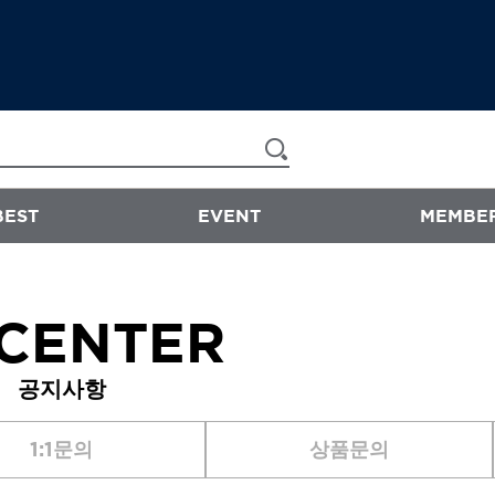
BEST
EVENT
MEMBER
now & than
 CENTER
샴푸/트리트먼트
공지사항
에센스
스타일링
1:1문의
상품문의
바디워시