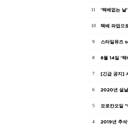
11
'택배없는 날
10
택배 파업으로
9
스타일뮤즈 s
8
8월 14일 '
7
[긴급 공지]
6
2020년 설
5
모로칸오일 
4
2019년 추