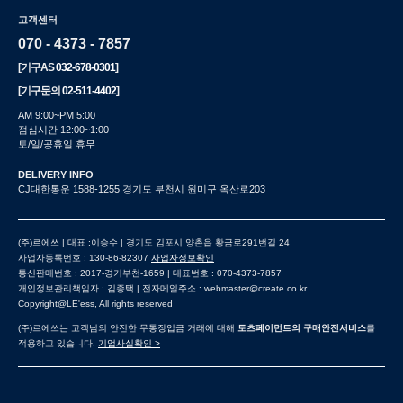
고객센터
070 - 4373 - 7857
[기구AS
032-678-0301
]
[기구문의
02-511-4402
]
AM 9:00~PM 5:00
점심시간 12:00~1:00
토/일/공휴일 휴무
DELIVERY INFO
CJ대한통운 1588-1255 경기도 부천시 원미구 옥산로203
(주)르에쓰 | 대표 :이승수 | 경기도 김포시 양촌읍 황금로291번길 24
사업자등록번호 : 130-86-82307
사업자정보확인
통신판매번호 : 2017-경기부천-1659 | 대표번호 : 070-4373-7857
개인정보관리책임자 : 김종택 | 전자메일주소 : webmaster@create.co.kr
Copyright@LE'ess, All rights reserved
(주)르에쓰는 고객님의 안전한 무통장입금 거래에 대해
토츠페이먼트의 구매안전서비스
를
적용하고 있습니다.
기업사실확인 >