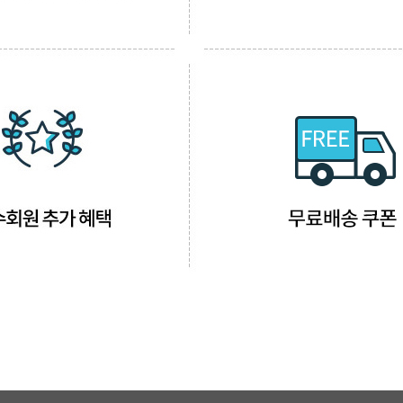
신상품
상품후기
살롱온리
쿠폰
미용회원 혜택
포인트