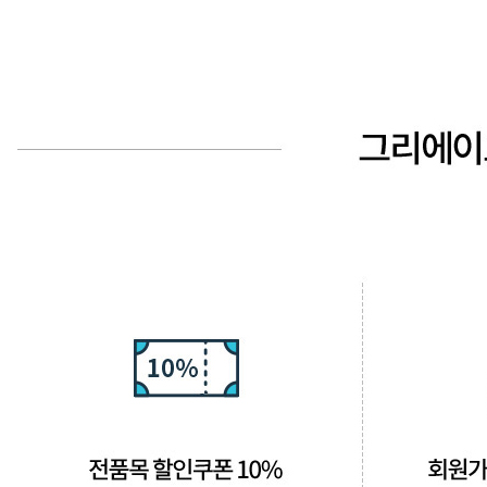
CARE
BODY CARE
바디워시
트