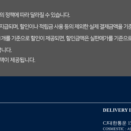
DELIVERY 
CJ대한통운 158
COSMESTIC :