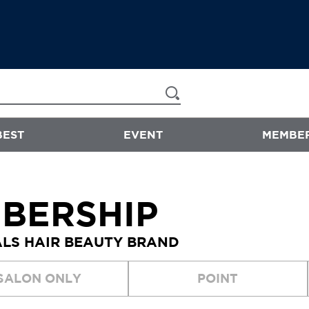
BEST
EVENT
MEMBER
now & than
BERSHIP
샴푸/트리트먼트
LS HAIR BEAUTY BRAND
에센스
스타일링
SALON ONLY
POINT
바디워시