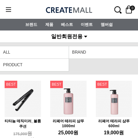
0
브랜드
제품
베스트
이벤트
멤버쉽
일반회원전용
ALL
BRAND
PRODUCT
BEST
BEST
BEST
티타늄 매직미러_볼륨
리페어 테라피 샴푸
리페어 테라피 샴푸
1000ml
600ml
쿠션
25,000
원
19,000
원
원
175,000