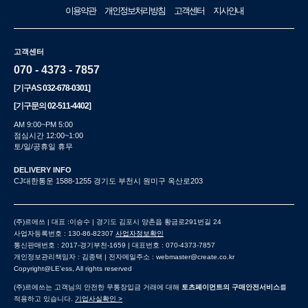
이용약관
개인정보처리방침
고객센터
지사안내
고객센터
070 - 4373 - 7857
[기구AS
032-678-0301
]
[기구문의
02-511-4402
]
AM 9:00~PM 5:00
점심시간 12:00~1:00
토/일/공휴일 휴무
DELIVERY INFO
CJ대한통운 1588-1255 경기도 부천시 원미구 옥산로203
(주)르에쓰 | 대표 :이승수 | 경기도 김포시 양촌읍 황금로291번길 24
사업자등록번호 : 130-86-82307
사업자정보확인
통신판매번호 : 2017-경기부천-1659 | 대표번호 : 070-4373-7857
개인정보관리책임자 : 김종택 | 전자메일주소 : webmaster@create.co.kr
Copyright@LE'ess, All rights reserved
(주)르에쓰는 고객님의 안전한 무통장입금 거래에 대해
토츠페이먼트의 구매안전서비스
를
적용하고 있습니다.
기업사실확인 >