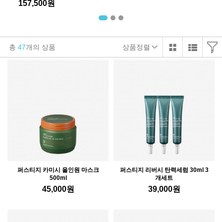
157,500
원
총
47
개의 상품
상품정렬
퍼스티지 카미시 올인원 마스크
퍼스티지 리버시 탄력세럼 30ml 3
500ml
개세트
45,000
원
39,000
원