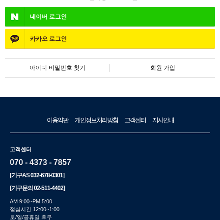
네이버
로그인
카카오
로그인
아이디 비밀번호 찾기
회원 가입
이용약관
개인정보처리방침
고객센터
지사안내
고객센터
070 - 4373 - 7857
[기구AS
032-678-0301
]
[기구문의
02-511-4402
]
AM 9:00~PM 5:00
점심시간 12:00~1:00
토/일/공휴일 휴무