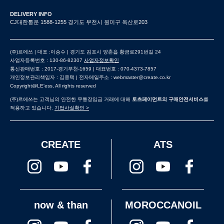
DELIVERY INFO
CJ대한통운 1588-1255 경기도 부천시 원미구 옥산로203
(주)르에쓰 | 대표 :이승수 | 경기도 김포시 양촌읍 황금로291번길 24
사업자등록번호 : 130-86-82307
사업자정보확인
통신판매번호 : 2017-경기부천-1659 | 대표번호 : 070-4373-7857
개인정보관리책임자 : 김종택 | 전자메일주소 : webmaster@create.co.kr
Copyright@LE'ess, All rights reserved
(주)르에쓰는 고객님의 안전한 무통장입금 거래에 대해
토츠페이먼트의 구매안전서비스
를
적용하고 있습니다.
기업사실확인 >
CREATE
ATS
now & than
MOROCCANOIL