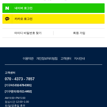
네이버
로그인
카카오
로그인
아이디 비밀번호 찾기
회원 가입
이용약관
개인정보처리방침
고객센터
지사안내
고객센터
070 - 4373 - 7857
[기구AS
032-678-0301
]
[기구문의
02-511-4402
]
AM 9:00~PM 5:00
점심시간 12:00~1:00
토/일/공휴일 휴무