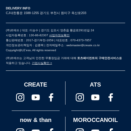
DELIVERY INFO
CJ대한통운 1588-1255 경기도 부천시 원미구 옥산로203
(주)르에쓰 | 대표 :이승수 | 경기도 김포시 양촌읍 황금로291번길 24
사업자등록번호 : 130-86-82307
사업자정보확인
통신판매번호 : 2017-경기부천-1659 | 대표번호 : 070-4373-7857
개인정보관리책임자 : 김종택 | 전자메일주소 : webmaster@create.co.kr
Copyright@LE'ess, All rights reserved
(주)르에쓰는 고객님의 안전한 무통장입금 거래에 대해
토츠페이먼트의 구매안전서비스
를
적용하고 있습니다.
기업사실확인 >
CREATE
ATS
now & than
MOROCCANOIL