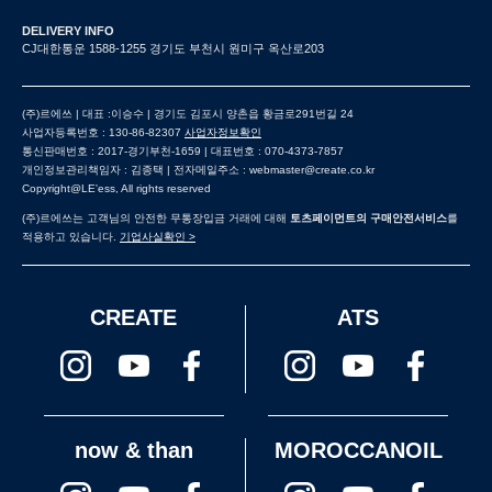
DELIVERY INFO
CJ대한통운 1588-1255 경기도 부천시 원미구 옥산로203
(주)르에쓰 | 대표 :이승수 | 경기도 김포시 양촌읍 황금로291번길 24
사업자등록번호 : 130-86-82307
사업자정보확인
통신판매번호 : 2017-경기부천-1659 | 대표번호 : 070-4373-7857
개인정보관리책임자 : 김종택 | 전자메일주소 : webmaster@create.co.kr
Copyright@LE'ess, All rights reserved
(주)르에쓰는 고객님의 안전한 무통장입금 거래에 대해
토츠페이먼트의 구매안전서비스
를
적용하고 있습니다.
기업사실확인 >
CREATE
ATS
now & than
MOROCCANOIL