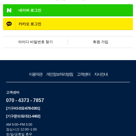
네이버
로그인
카카오
로그인
아이디 비밀번호 찾기
회원 가입
이용약관
개인정보처리방침
고객센터
지사안내
고객센터
070 - 4373 - 7857
[기구AS
032-678-0301
]
[기구문의
02-511-4402
]
AM 9:00~PM 5:00
점심시간 12:00~1:00
토/일/공휴일 휴무