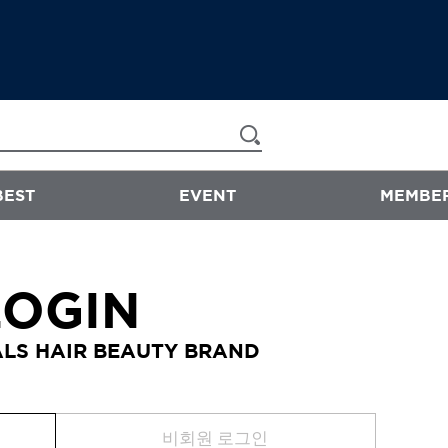
BEST
EVENT
MEMBER
now & than
LOGIN
샴푸/트리트먼트
LS HAIR BEAUTY BRAND
에센스
스타일링
바디워시
비회원 로그인