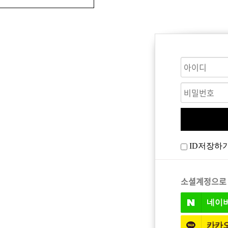
CARE
BODY CARE
바디워시
ID저장하
트
소셜계정으로
네이
카카