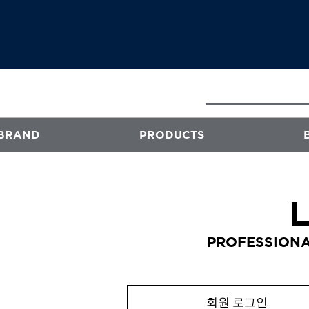
BRAND
PRODUCTS
E
ATS
프로페셔널
PROFESSIONA
엑스플렉스
퍼스티지
오클리닉 플러스
회원 로그인
스타일뮤즈