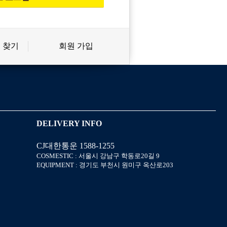
 찾기
회원 가입
신상품
상품후기
살롱온리
쿠폰
DELIVERY INFO
CJ대한통운 1588-1255
미용회원 혜택
포인트
COSMESTIC : 서울시 강남구 학동로20길 9
EQUIPMENT : 경기도 부천시 원미구 옥산로203