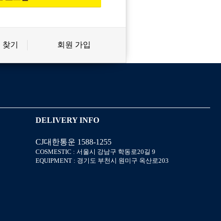
 찾기
회원 가입
신상품
상품후기
살롱온리
쿠폰
DELIVERY INFO
CJ대한통운 1588-1255
미용회원 혜택
포인트
COSMESTIC : 서울시 강남구 학동로20길 9
EQUIPMENT : 경기도 부천시 원미구 옥산로203