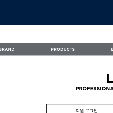
BRAND
PRODUCTS
E
ATS
프로페셔널
PROFESSIONA
엑스플렉스
퍼스티지
오클리닉 플러스
회원 로그인
스타일뮤즈