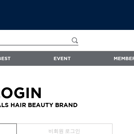
BEST
EVENT
MEMBER
now & than
LOGIN
샴푸/트리트먼트
LS HAIR BEAUTY BRAND
에센스
스타일링
바디워시
비회원 로그인