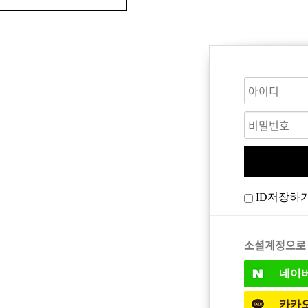
CARE
BODY CARE
바디워시
ID저장하
트
소셜계정으로
네이
카카