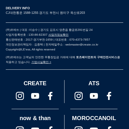
DELIVERY INFO
CJ대한통운 1588-1255 경기도 부천시 원미구 옥산로203
(주)르에쓰 | 대표 :이승수 | 경기도 김포시 양촌읍 황금로291번길 24
사업자등록번호 : 130-86-82307
사업자정보확인
통신판매번호 : 2017-경기부천-1659 | 대표번호 : 070-4373-7857
개인정보관리책임자 : 김종택 | 전자메일주소 : webmaster@create.co.kr
Copyright@LE'ess, All rights reserved
(주)르에쓰는 고객님의 안전한 무통장입금 거래에 대해
토츠페이먼트의 구매안전서비스
를
적용하고 있습니다.
기업사실확인 >
CREATE
ATS
now & than
MOROCCANOIL