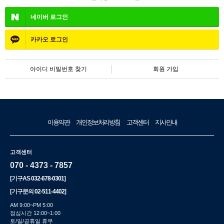
네이버
로그인
카카오
로그인
아이디 비밀번호 찾기
회원 가입
이용약관
개인정보처리방침
고객센터
지사안내
고객센터
070 - 4373 - 7857
[기구AS
032-678-0301
]
[기구문의
02-511-4402
]
AM 9:00~PM 5:00
점심시간 12:00~1:00
토/일/공휴일 휴무