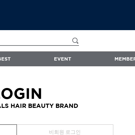
BEST
EVENT
MEMBER
now & than
LOGIN
샴푸/트리트먼트
LS HAIR BEAUTY BRAND
에센스
스타일링
바디워시
비회원 로그인