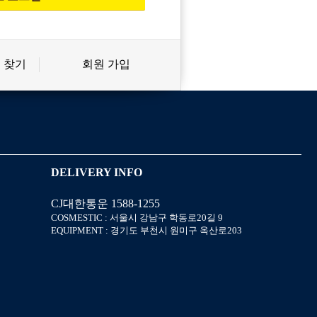
 찾기
회원 가입
신상품
상품후기
살롱온리
쿠폰
DELIVERY INFO
CJ대한통운 1588-1255
미용회원 혜택
포인트
COSMESTIC : 서울시 강남구 학동로20길 9
EQUIPMENT : 경기도 부천시 원미구 옥산로203