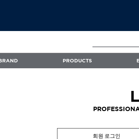
BRAND
PRODUCTS
E
ATS
프로페셔널
PROFESSIONA
엑스플렉스
퍼스티지
오클리닉 플러스
회원 로그인
스타일뮤즈