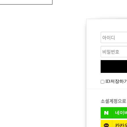
CARE
BODY CARE
바디워시
ID저장하
트
소셜계정으로
네이
카카