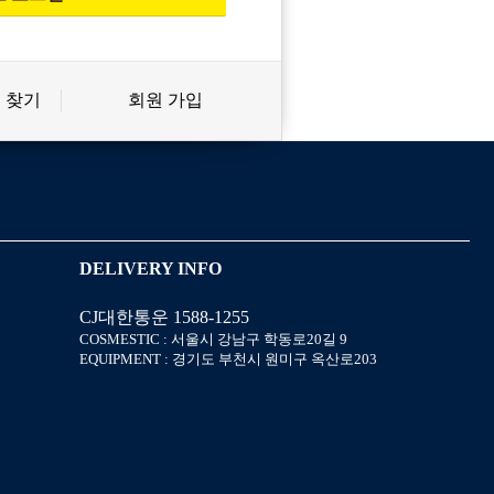
 찾기
회원 가입
신상품
상품후기
살롱온리
쿠폰
DELIVERY INFO
CJ대한통운 1588-1255
미용회원 혜택
포인트
COSMESTIC : 서울시 강남구 학동로20길 9
EQUIPMENT : 경기도 부천시 원미구 옥산로203