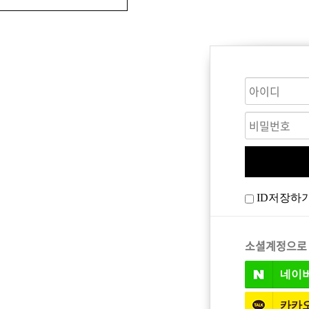
CARE
BODY CARE
바디워시
ID저장하
트
소셜계정으로
네이
카카