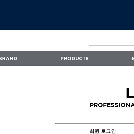
BRAND
PRODUCTS
E
ATS
프로페셔널
PROFESSIONA
엑스플렉스
퍼스티지
오클리닉 플러스
회원 로그인
스타일뮤즈