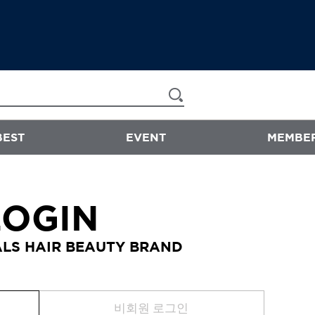
BEST
EVENT
MEMBER
now & than
LOGIN
샴푸/트리트먼트
LS HAIR BEAUTY BRAND
에센스
스타일링
바디워시
비회원 로그인