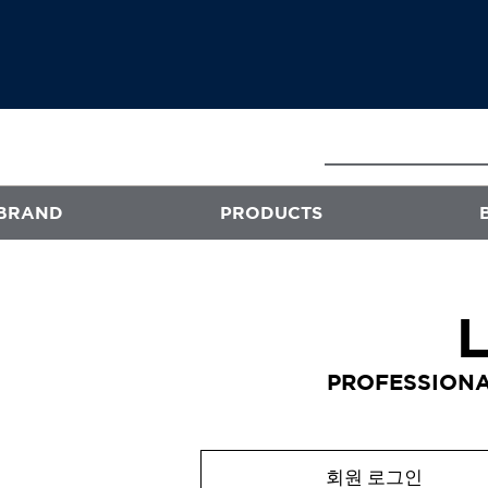
BRAND
PRODUCTS
E
ATS
프로페셔널
PROFESSIONA
엑스플렉스
퍼스티지
오클리닉 플러스
회원 로그인
스타일뮤즈