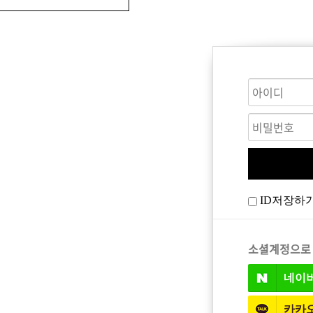
CARE
BODY CARE
바디워시
ID저장하
트
소셜계정으로
네이
카카