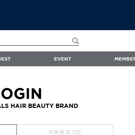
BEST
EVENT
MEMBER
now & than
LOGIN
샴푸/트리트먼트
LS HAIR BEAUTY BRAND
에센스
스타일링
바디워시
비회원 로그인