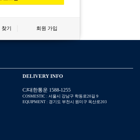
 찾기
회원 가입
신상품
상품후기
살롱온리
쿠폰
DELIVERY INFO
CJ대한통운 1588-1255
미용회원 혜택
포인트
COSMESTIC : 서울시 강남구 학동로20길 9
EQUIPMENT : 경기도 부천시 원미구 옥산로203