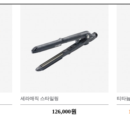
EQUIPMENT
매직기
아이롱기
드라이어
세라매직 스타일링
티타늄
126,000
원