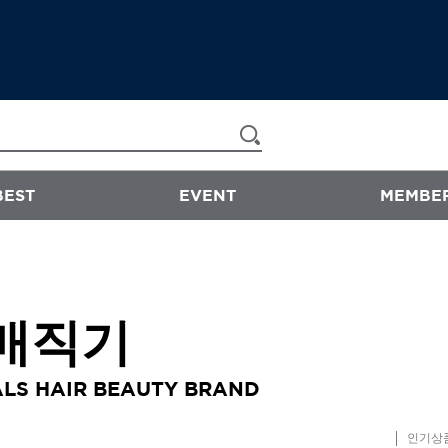
BEST
EVENT
MEMBER
now & than
매직기
샴푸/트리트먼트
에센스
스타일링
LS HAIR BEAUTY BRAND
바디워시
인기상