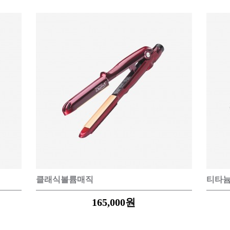
신상품
상품후기
살롱온리
쿠폰
미용회원 혜택
포인트
클래식볼륨매직
티타늄
165,000
원