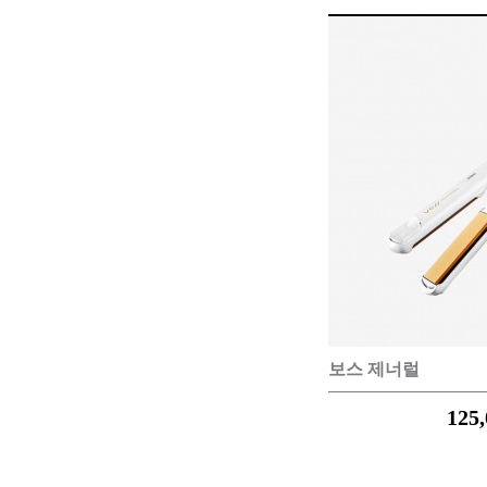
HAIR 
샴푸
트리트먼
에센스
보스 제너럴
스타일링
125