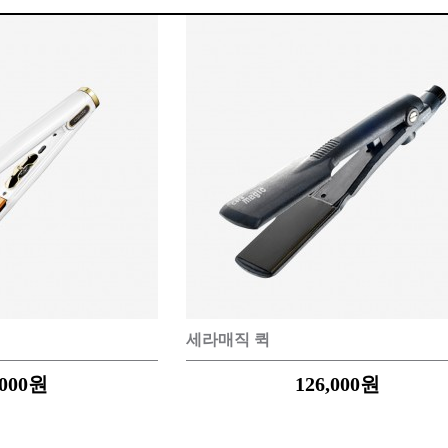
CARE
BODY CARE
바디워시
트
세라매직 퀵
,000
원
126,000
원