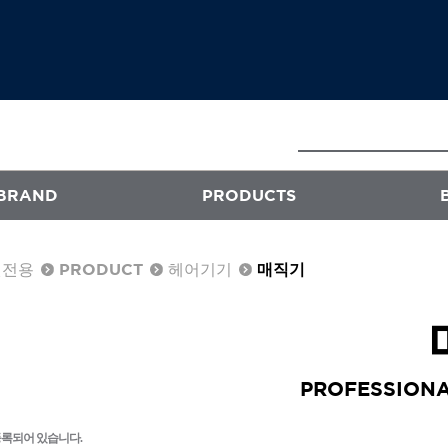
BRAND
PRODUCTS
원전용
PRODUCT
헤어기기
매직기
E
ATS
프로페셔널
엑스플렉스
퍼스티지
PROFESSIONA
오클리닉 플러스
등록되어 있습니다.
스타일뮤즈