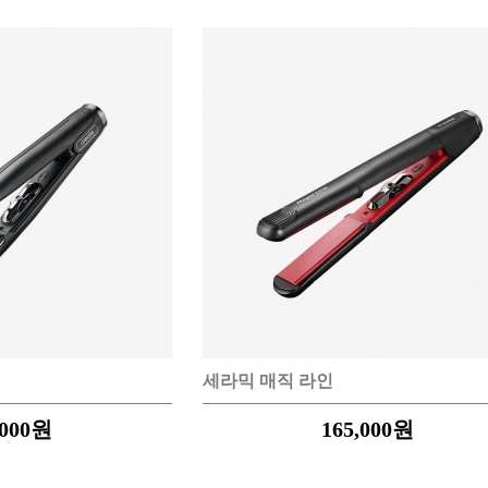
베스트셀러
이벤트
멤버쉽
회원등급
세라믹 매직 라인
,000
원
165,000
원