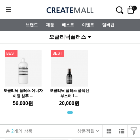
0
브랜드
제품
베스트
이벤트
멤버쉽
오클리닉플러스
BEST
BEST
오클리닉 플러스 에너자
오클리닉 플러스 플렉신
이징 샴푸 …
부스터 1…
56,000
원
20,000
원
총
2
개의 상품
상품정렬