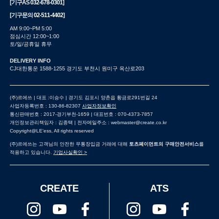
[기구AS
032-678-0301
]
[기구문의
02-511-4402
]
AM 9:00~PM 5:00
점심시간 12:00~1:00
토/일/공휴일 휴무
DELIVERY INFO
CJ대한통운 1588-1255 경기도 부천시 원미구 옥산로203
(주)르에쓰 | 대표 :이승수 | 경기도 김포시 양촌읍 황금로291번길 24
사업자등록번호 : 130-86-82307
사업자정보확인
통신판매번호 : 2017-경기부천-1659 | 대표번호 : 070-4373-7857
개인정보관리책임자 : 김종택 | 전자메일주소 : webmaster@create.co.kr
Copyright@LE'ess, All rights reserved
(주)르에쓰는 고객님의 안전한 무통장입금 거래에 대해
토츠페이먼트의 구매안전서비스
를
적용하고 있습니다.
기업사실확인 >
CREATE
ATS