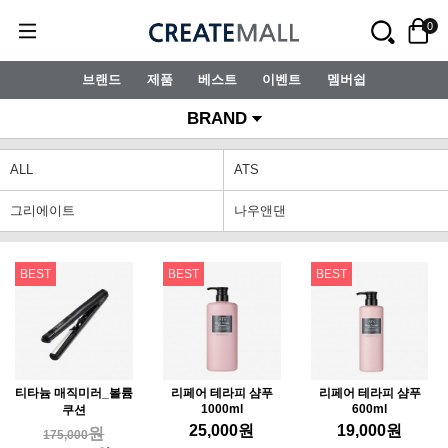
0
브랜드
제품
베스트
이벤트
멤버쉽
BRAND
ALL
ATS
그리에이트
나우앤댄
BEST
BEST
BEST
티타늄 매직미러_볼륨
리페어 테라피 샴푸
리페어 테라피 샴푸
1000ml
600ml
쿠션
25,000
원
19,000
원
원
175,000