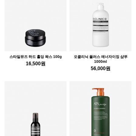
스타일뮤즈 하드 홀딩 왁스 100g
오클리닉 플러스 에너자이징 샴푸
1000ml
16,500
원
56,000
원