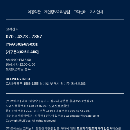
이용약관
개인정보처리방침
고객센터
지사안내
고객센터
070 - 4373 - 7857
[기구AS
032-678-0301
]
[기구문의
02-511-4402
]
AM 9:00~PM 5:00
점심시간 12:00~1:00
토/일/공휴일 휴무
DELIVERY INFO
CJ대한통운 1588-1255 경기도 부천시 원미구 옥산로203
(주)르에쓰 | 대표 :이승수 | 경기도 김포시 양촌읍 황금로291번길 24
사업자등록번호 : 130-86-82307
사업자정보확인
통신판매번호 : 2017-경기부천-1659 | 대표번호 : 070-4373-7857
개인정보관리책임자 : 김종택 | 전자메일주소 : webmaster@create.co.kr
Copyright@LE'ess, All rights reserved
(주)르에쓰는 고객님의 안전한 무통장입금 거래에 대해
토츠페이먼트의 구매안전서비스
를