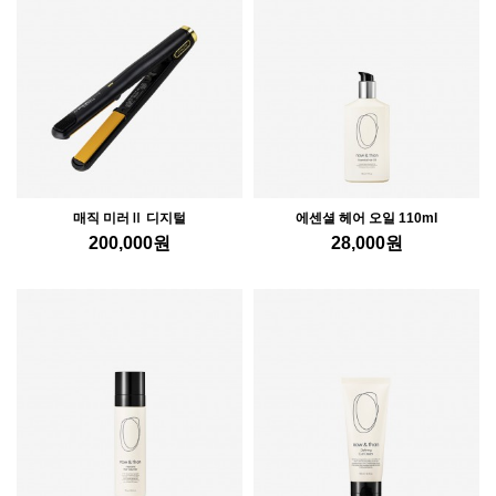
매직 미러Ⅱ 디지털
에센셜 헤어 오일 110ml
200,000
원
28,000
원