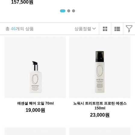
157,500
원
총
46
개의 상품
상품정렬
에센셜 헤어 오일 70ml
노워시 트리트먼트 프로틴 에센스
150ml
19,000
원
23,000
원