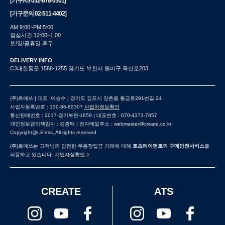
[기구AS
032-678-0301
]
[기구문의
02-511-4402
]
AM 9:00~PM 5:00
점심시간 12:00~1:00
토/일/공휴일 휴무
DELIVERY INFO
CJ대한통운 1588-1255 경기도 부천시 원미구 옥산로203
(주)르에쓰 | 대표 :이승수 | 경기도 김포시 양촌읍 황금로291번길 24
사업자등록번호 : 130-86-82307
사업자정보확인
통신판매번호 : 2017-경기부천-1659 | 대표번호 : 070-4373-7857
개인정보관리책임자 : 김종택 | 전자메일주소 : webmaster@create.co.kr
Copyright@LE'ess, All rights reserved
(주)르에쓰는 고객님의 안전한 무통장입금 거래에 대해
토츠페이먼트의 구매안전서비스
를
적용하고 있습니다.
기업사실확인 >
CREATE
ATS