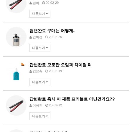
20-02-29
현아
내용보기
답변완료
구매는 어떻게..
20-02-25
김미경
내용보기
답변완료
모로칸 오일과 차이점
20-02-19
김은숙
내용보기
답변완료
혹시 이 제품 프리볼트 아닌건가요??
20-02-12
이어진
내용보기