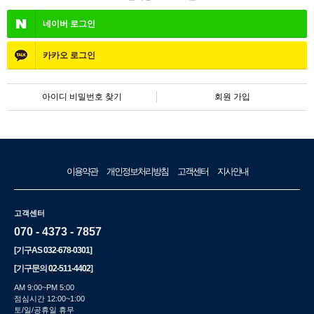
네이버
로그인
카카오
로그인
아이디 비밀번호 찾기
회원 가입
이용약관
개인정보처리방침
고객센터
지사안내
고객센터
070 - 4373 - 7857
[기구AS
032-678-0301
]
[기구문의
02-511-4402
]
AM 9:00~PM 5:00
점심시간 12:00~1:00
토/일/공휴일 휴무