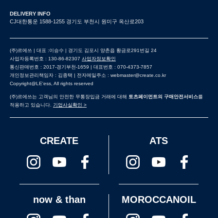
DELIVERY INFO
CJ대한통운 1588-1255 경기도 부천시 원미구 옥산로203
(주)르에쓰 | 대표 :이승수 | 경기도 김포시 양촌읍 황금로291번길 24
사업자등록번호 : 130-86-82307
사업자정보확인
통신판매번호 : 2017-경기부천-1659 | 대표번호 : 070-4373-7857
개인정보관리책임자 : 김종택 | 전자메일주소 : webmaster@create.co.kr
Copyright@LE'ess, All rights reserved
(주)르에쓰는 고객님의 안전한 무통장입금 거래에 대해
토츠페이먼트의 구매안전서비스
를
적용하고 있습니다.
기업사실확인 >
CREATE
ATS
now & than
MOROCCANOIL