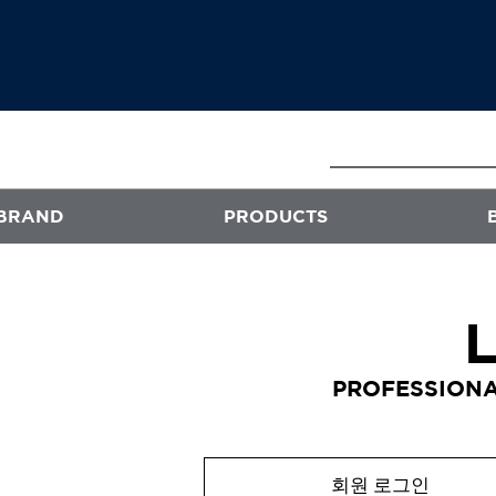
BRAND
PRODUCTS
E
ATS
프로페셔널
PROFESSIONA
엑스플렉스
퍼스티지
오클리닉 플러스
회원 로그인
스타일뮤즈