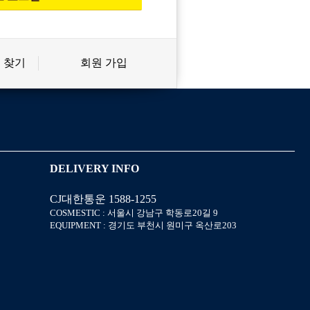
 찾기
회원 가입
신상품
상품후기
살롱온리
쿠폰
DELIVERY INFO
CJ대한통운 1588-1255
미용회원 혜택
포인트
COSMESTIC : 서울시 강남구 학동로20길 9
EQUIPMENT : 경기도 부천시 원미구 옥산로203