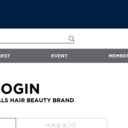
BEST
EVENT
MEMBER
now & than
LOGIN
샴푸/트리트먼트
LS HAIR BEAUTY BRAND
에센스
스타일링
바디워시
비회원 로그인