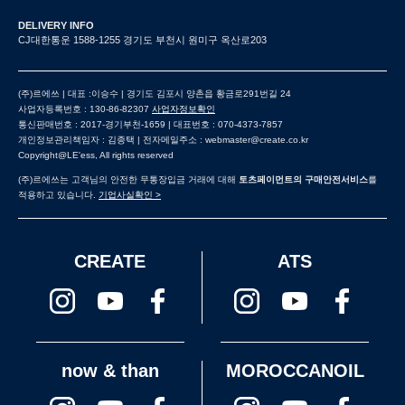
DELIVERY INFO
CJ대한통운 1588-1255 경기도 부천시 원미구 옥산로203
(주)르에쓰 | 대표 :이승수 | 경기도 김포시 양촌읍 황금로291번길 24
사업자등록번호 : 130-86-82307
사업자정보확인
통신판매번호 : 2017-경기부천-1659 | 대표번호 : 070-4373-7857
개인정보관리책임자 : 김종택 | 전자메일주소 : webmaster@create.co.kr
Copyright@LE'ess, All rights reserved
(주)르에쓰는 고객님의 안전한 무통장입금 거래에 대해
토츠페이먼트의 구매안전서비스
를
적용하고 있습니다.
기업사실확인 >
CREATE
ATS
now & than
MOROCCANOIL