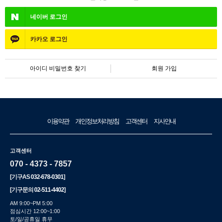
네이버
로그인
카카오
로그인
아이디 비밀번호 찾기
회원 가입
이용약관
개인정보처리방침
고객센터
지사안내
고객센터
070 - 4373 - 7857
[기구AS
032-678-0301
]
[기구문의
02-511-4402
]
AM 9:00~PM 5:00
점심시간 12:00~1:00
토/일/공휴일 휴무