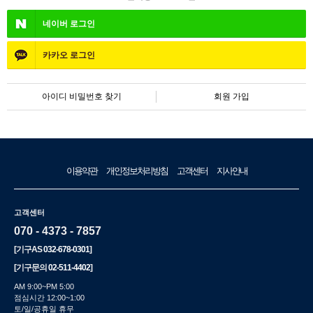
네이버
로그인
카카오
로그인
아이디 비밀번호 찾기
회원 가입
이용약관
개인정보처리방침
고객센터
지사안내
고객센터
070 - 4373 - 7857
[기구AS
032-678-0301
]
[기구문의
02-511-4402
]
AM 9:00~PM 5:00
점심시간 12:00~1:00
토/일/공휴일 휴무