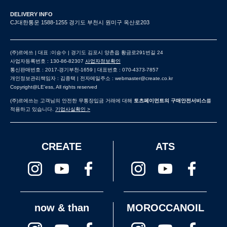
DELIVERY INFO
CJ대한통운 1588-1255 경기도 부천시 원미구 옥산로203
(주)르에쓰 | 대표 :이승수 | 경기도 김포시 양촌읍 황금로291번길 24
사업자등록번호 : 130-86-82307
사업자정보확인
통신판매번호 : 2017-경기부천-1659 | 대표번호 : 070-4373-7857
개인정보관리책임자 : 김종택 | 전자메일주소 : webmaster@create.co.kr
Copyright@LE'ess, All rights reserved
(주)르에쓰는 고객님의 안전한 무통장입금 거래에 대해
토츠페이먼트의 구매안전서비스
를
적용하고 있습니다.
기업사실확인 >
CREATE
ATS
now & than
MOROCCANOIL