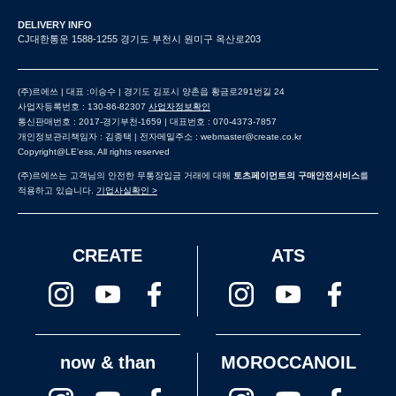
DELIVERY INFO
CJ대한통운 1588-1255 경기도 부천시 원미구 옥산로203
(주)르에쓰 | 대표 :이승수 | 경기도 김포시 양촌읍 황금로291번길 24
사업자등록번호 : 130-86-82307
사업자정보확인
통신판매번호 : 2017-경기부천-1659 | 대표번호 : 070-4373-7857
개인정보관리책임자 : 김종택 | 전자메일주소 : webmaster@create.co.kr
Copyright@LE'ess, All rights reserved
(주)르에쓰는 고객님의 안전한 무통장입금 거래에 대해
토츠페이먼트의 구매안전서비스
를
적용하고 있습니다.
기업사실확인 >
CREATE
ATS
now & than
MOROCCANOIL