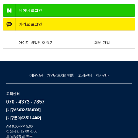
네이버
로그인
카카오
로그인
아이디 비밀번호 찾기
회원 가입
이용약관
개인정보처리방침
고객센터
지사안내
고객센터
070 - 4373 - 7857
[기구AS
032-678-0301
]
[기구문의
02-511-4402
]
AM 9:00~PM 5:00
점심시간 12:00~1:00
토/일/공휴일 휴무