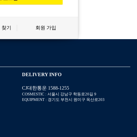
 찾기
회원 가입
신상품
상품후기
살롱온리
쿠폰
DELIVERY INFO
CJ대한통운 1588-1255
미용회원 혜택
포인트
COSMESTIC : 서울시 강남구 학동로20길 9
EQUIPMENT : 경기도 부천시 원미구 옥산로203