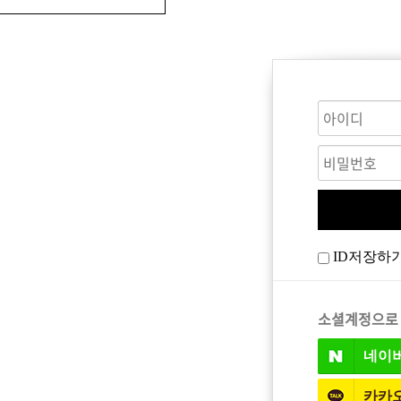
CARE
BODY CARE
바디워시
ID저장하
트
소셜계정으로
네이
카카