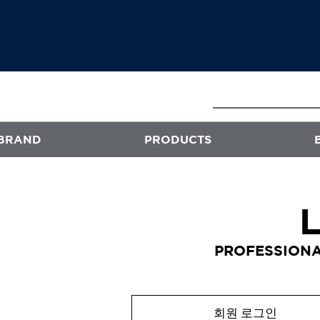
BRAND
PRODUCTS
E
ATS
프로페셔널
PROFESSIONA
엑스플렉스
퍼스티지
오클리닉 플러스
회원 로그인
스타일뮤즈