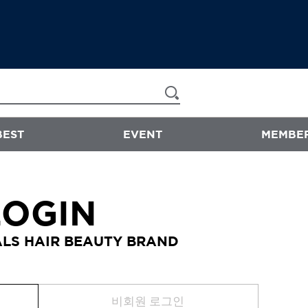
BEST
EVENT
MEMBER
now & than
LOGIN
샴푸/트리트먼트
LS HAIR BEAUTY BRAND
에센스
스타일링
바디워시
비회원 로그인