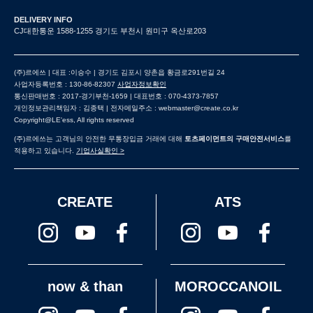
DELIVERY INFO
CJ대한통운 1588-1255 경기도 부천시 원미구 옥산로203
(주)르에쓰 | 대표 :이승수 | 경기도 김포시 양촌읍 황금로291번길 24
사업자등록번호 : 130-86-82307
사업자정보확인
통신판매번호 : 2017-경기부천-1659 | 대표번호 : 070-4373-7857
개인정보관리책임자 : 김종택 | 전자메일주소 : webmaster@create.co.kr
Copyright@LE'ess, All rights reserved
(주)르에쓰는 고객님의 안전한 무통장입금 거래에 대해
토츠페이먼트의 구매안전서비스
를
적용하고 있습니다.
기업사실확인 >
CREATE
ATS
now & than
MOROCCANOIL