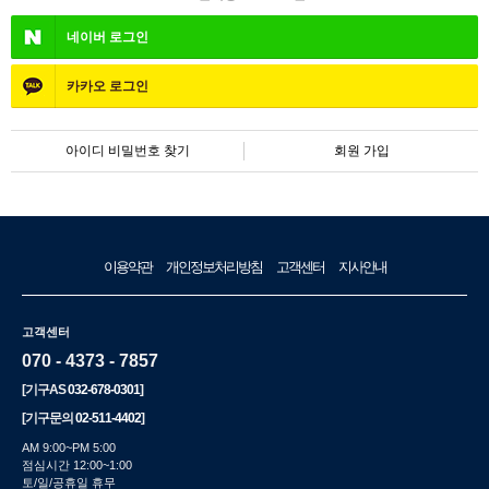
네이버
로그인
카카오
로그인
아이디 비밀번호 찾기
회원 가입
이용약관
개인정보처리방침
고객센터
지사안내
고객센터
070 - 4373 - 7857
[기구AS
032-678-0301
]
[기구문의
02-511-4402
]
AM 9:00~PM 5:00
점심시간 12:00~1:00
토/일/공휴일 휴무