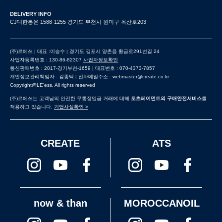
DELIVERY INFO
CJ대한통운 1588-1255 경기도 부천시 원미구 옥산로203
(주)르에쓰 | 대표 :이승수 | 경기도 김포시 양촌읍 황금로291번길 24
사업자등록번호 : 130-86-82307
사업자정보확인
통신판매번호 : 2017-경기부천-1659 | 대표번호 : 070-4373-7857
개인정보관리책임자 : 김종택 | 전자메일주소 : webmaster@create.co.kr
Copyright@LE'ess, All rights reserved
(주)르에쓰는 고객님의 안전한 무통장입금 거래에 대해
토츠페이먼트의 구매안전서비스
를
적용하고 있습니다.
기업사실확인 >
CREATE
ATS
now & than
MOROCCANOIL