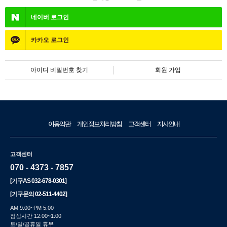
네이버
로그인
카카오
로그인
아이디 비밀번호 찾기
회원 가입
이용약관
개인정보처리방침
고객센터
지사안내
고객센터
070 - 4373 - 7857
[기구AS
032-678-0301
]
[기구문의
02-511-4402
]
AM 9:00~PM 5:00
점심시간 12:00~1:00
토/일/공휴일 휴무