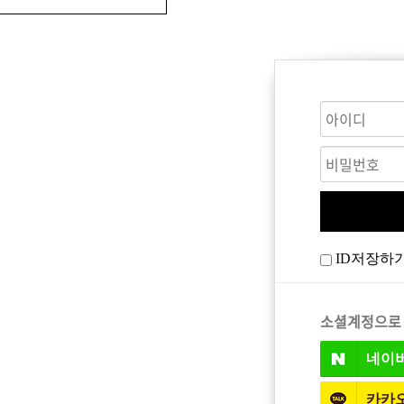
CARE
BODY CARE
바디워시
ID저장하
트
소셜계정으로
네이
카카