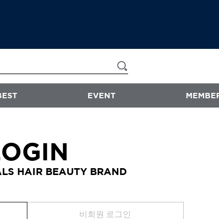
BEST
EVENT
MEMBER
now & than
LOGIN
샴푸/트리트먼트
LS HAIR BEAUTY BRAND
에센스
스타일링
바디워시
비회원 로그인