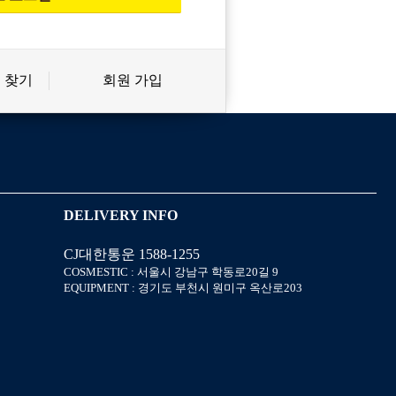
 찾기
회원 가입
신상품
상품후기
살롱온리
쿠폰
DELIVERY INFO
CJ대한통운 1588-1255
미용회원 혜택
포인트
COSMESTIC : 서울시 강남구 학동로20길 9
EQUIPMENT : 경기도 부천시 원미구 옥산로203