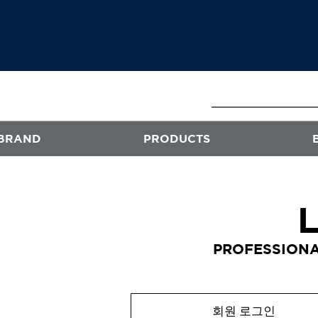
BRAND
PRODUCTS
E
ATS
프로페셔널
PROFESSIONA
엑스플렉스
퍼스티지
오클리닉 플러스
회원 로그인
스타일뮤즈