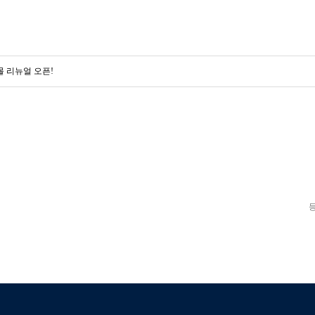
 리뉴얼 오픈!
베스트셀러
이벤트
멤버쉽
회원등급