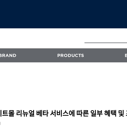
BRAND
PRODUCTS
E
ATS
프로페셔널
엑스플렉스
퍼스티지
이트몰 리뉴얼 베타 서비스에 따른 일부 혜택 및
오클리닉 플러스
회
스타일뮤즈