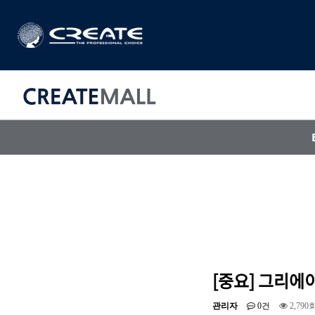
CREAT
매직기
아이롱기
드라이어
[중요] 그리에
관리자
0건
2,790