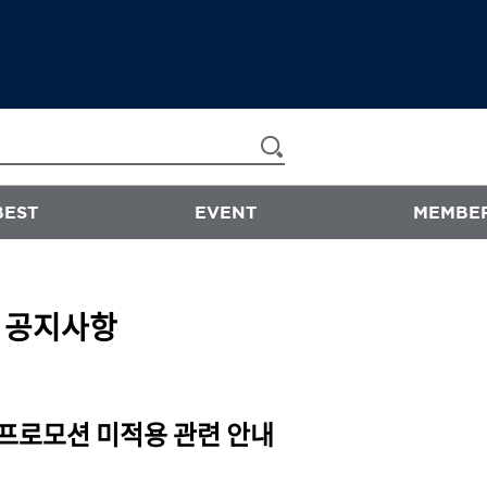
BEST
EVENT
MEMBER
now & than
공지사항
샴푸/트리트먼트
에센스
스타일링
 프로모션 미적용 관련 안내
바디워시