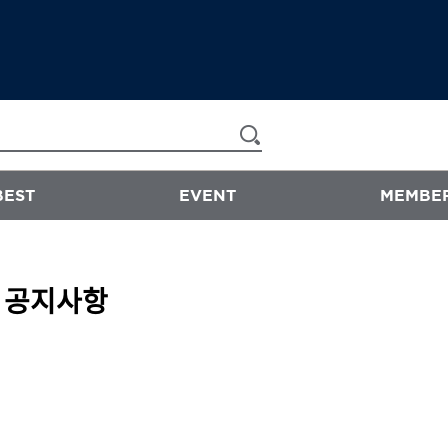
BEST
EVENT
MEMBER
now & than
공지사항
샴푸/트리트먼트
에센스
스타일링
바디워시