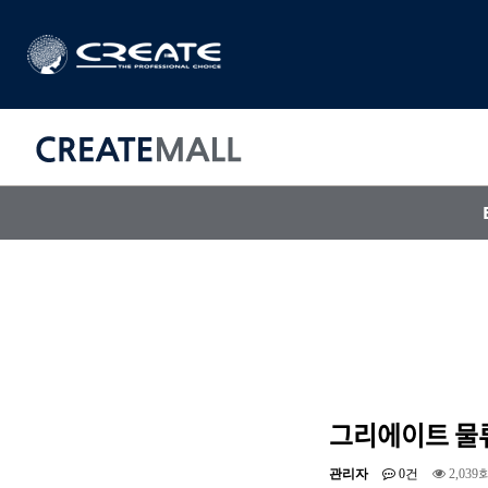
CREAT
매직기
아이롱기
드라이어
그리에이트 물
관리자
0건
2,039