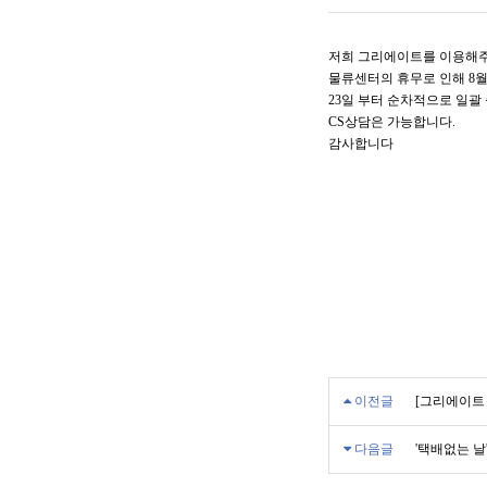
저희 그리에이트를 이용해주
물류센터의 휴무로 인해 8월
23일 부터 순차적으로 일괄
CS상담은 가능합니다.
감사합니다
HAIR 
샴푸
트리트먼
에센스
스타일링
이전글
[그리에이트 
다음글
'택배없는 날