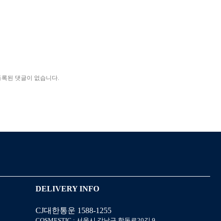
신상품
상품후기
등록된 댓글이 없습니다.
살롱온리
쿠폰
미용회원 혜택
포인트
DELIVERY INFO
CJ대한통운 1588-1255
COSMESTIC : 서울시 강남구 학동로20길 9