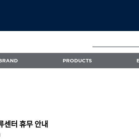
BRAND
PRODUCTS
E
ATS
프로페셔널
엑스플렉스
퍼스티지
류센터 휴무 안내
오클리닉 플러스
회
스타일뮤즈