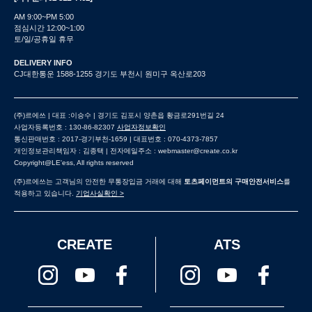
AM 9:00~PM 5:00
점심시간 12:00~1:00
토/일/공휴일 휴무
DELIVERY INFO
CJ대한통운 1588-1255 경기도 부천시 원미구 옥산로203
(주)르에쓰 | 대표 :이승수 | 경기도 김포시 양촌읍 황금로291번길 24
사업자등록번호 : 130-86-82307
사업자정보확인
통신판매번호 : 2017-경기부천-1659 | 대표번호 : 070-4373-7857
개인정보관리책임자 : 김종택 | 전자메일주소 : webmaster@create.co.kr
Copyright@LE'ess, All rights reserved
(주)르에쓰는 고객님의 안전한 무통장입금 거래에 대해
토츠페이먼트의 구매안전서비스
를
적용하고 있습니다.
기업사실확인 >
CREATE
ATS