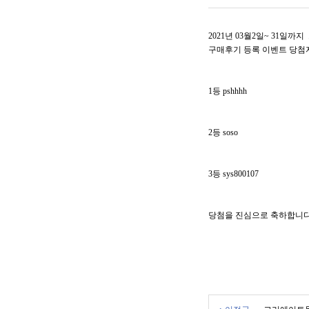
2021년 03월2일~ 31일
구매후기 등록 이벤트 당첨
1등 pshhhh
2등 soso
HAIR 
3등 sys800107
샴푸
트리트먼
당첨을 진심으로 축하합니다:
에센스
스타일링