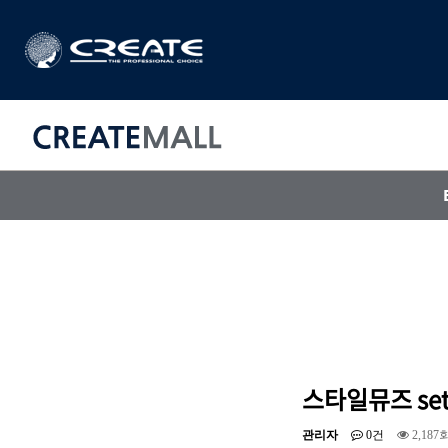
CREAT
매직기
아이롱기
드라이어
스타일뮤즈 se
관리자
0건
2,187