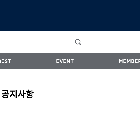
BEST
EVENT
MEMBER
now & than
공지사항
샴푸/트리트먼트
에센스
스타일링
바디워시