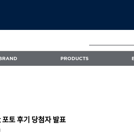
BRAND
PRODUCTS
E
ATS
프로페셔널
엑스플렉스
퍼스티지
t 포토 후기 당첨자 발표
오클리닉 플러스
회
스타일뮤즈