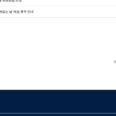
 회원등급 조정
택배없는 날' 배송 휴무 안내
베스트셀러
이벤트
멤버쉽
회원등급