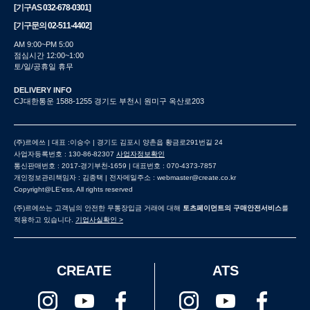
[기구AS
032-678-0301
]
[기구문의
02-511-4402
]
AM 9:00~PM 5:00
점심시간 12:00~1:00
토/일/공휴일 휴무
DELIVERY INFO
CJ대한통운 1588-1255 경기도 부천시 원미구 옥산로203
(주)르에쓰 | 대표 :이승수 | 경기도 김포시 양촌읍 황금로291번길 24
사업자등록번호 : 130-86-82307
사업자정보확인
통신판매번호 : 2017-경기부천-1659 | 대표번호 : 070-4373-7857
개인정보관리책임자 : 김종택 | 전자메일주소 : webmaster@create.co.kr
Copyright@LE'ess, All rights reserved
(주)르에쓰는 고객님의 안전한 무통장입금 거래에 대해
토츠페이먼트의 구매안전서비스
를
적용하고 있습니다.
기업사실확인 >
CREATE
ATS