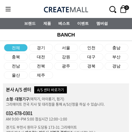
0
브랜드
제품
베스트
이벤트
멤버쉽
BANCH
전체
경기
서울
인천
충남
충북
대전
강원
대구
부산
전남
전북
광주
경북
경남
울산
제주
본사 A/S 센터
A/S 센터 바로가기
소형·대형기구
(매직기, 아이롱기, 펌기)
그리에이트 전국 지사 및 대리점을 통해 A/S신청을 하실 수 있습니다.
032-678-0301
AM 9:00~PM 5:00 점심시간 12:00~1:00
경기도 부천시 원미구 도당동 173-31 그리에이트