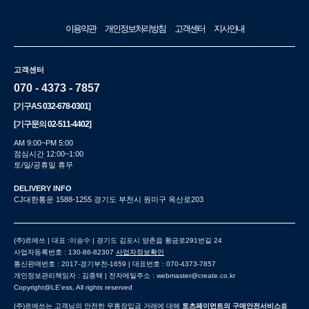
이용약관
개인정보처리방침
고객센터
지사안내
고객센터
070 - 4373 - 7857
[기구AS
032-678-0301
]
[기구문의
02-511-4402
]
AM 9:00~PM 5:00
점심시간 12:00~1:00
토/일/공휴일 휴무
DELIVERY INFO
CJ대한통운 1588-1255 경기도 부천시 원미구 옥산로203
(주)르에쓰 | 대표 :이승수 | 경기도 김포시 양촌읍 황금로291번길 24
사업자등록번호 : 130-86-82307
사업자정보확인
통신판매번호 : 2017-경기부천-1659 | 대표번호 : 070-4373-7857
개인정보관리책임자 : 김종택 | 전자메일주소 : webmaster@create.co.kr
Copyright@LE'ess, All rights reserved
(주)르에쓰는 고객님의 안전한 무통장입금 거래에 대해
토츠페이먼트의 구매안전서비스
를