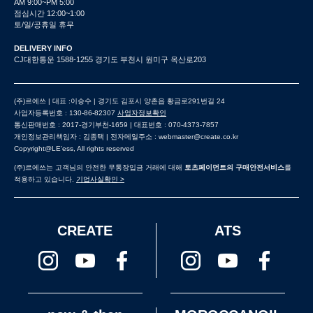
AM 9:00~PM 5:00
점심시간 12:00~1:00
토/일/공휴일 휴무
DELIVERY INFO
CJ대한통운 1588-1255 경기도 부천시 원미구 옥산로203
(주)르에쓰 | 대표 :이승수 | 경기도 김포시 양촌읍 황금로291번길 24
사업자등록번호 : 130-86-82307
사업자정보확인
통신판매번호 : 2017-경기부천-1659 | 대표번호 : 070-4373-7857
개인정보관리책임자 : 김종택 | 전자메일주소 : webmaster@create.co.kr
Copyright@LE'ess, All rights reserved
(주)르에쓰는 고객님의 안전한 무통장입금 거래에 대해
토츠페이먼트의 구매안전서비스
를
적용하고 있습니다.
기업사실확인 >
CREATE
ATS