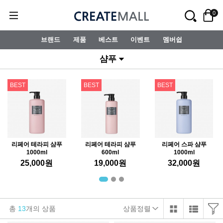
0
브랜드
제품
베스트
이벤트
멤버쉽
샴푸
BEST
BEST
BEST
리페어 테라피 샴푸
리페어 테라피 샴푸
리페어 스파 샴푸
1000ml
600ml
1000ml
25,000
원
19,000
원
32,000
원
총
13
개의 상품
상품정렬