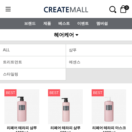
0
브랜드
제품
베스트
이벤트
멤버쉽
헤어케어
ALL
샴푸
트리트먼트
에센스
스타일링
BEST
BEST
BEST
리페어 테라피 샴푸
리페어 테라피 샴푸
리페어 테라피 마스크