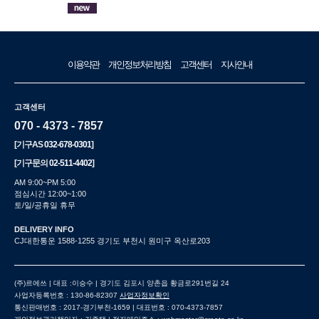
이용약관
개인정보처리방침
고객센터
지사안내
고객센터
070 - 4373 - 7857
[기구AS
032-678-0301
]
[기구문의
02-511-4402
]
AM 9:00~PM 5:00
점심시간 12:00~1:00
토/일/공휴일 휴무
DELIVERY INFO
CJ대한통운 1588-1255 경기도 부천시 원미구 옥산로203
(주)르에쓰 | 대표 :이승수 | 경기도 김포시 양촌읍 황금로291번길 24
사업자등록번호 : 130-86-82307
사업자정보확인
통신판매번호 : 2017-경기부천-1659 | 대표번호 : 070-4373-7857