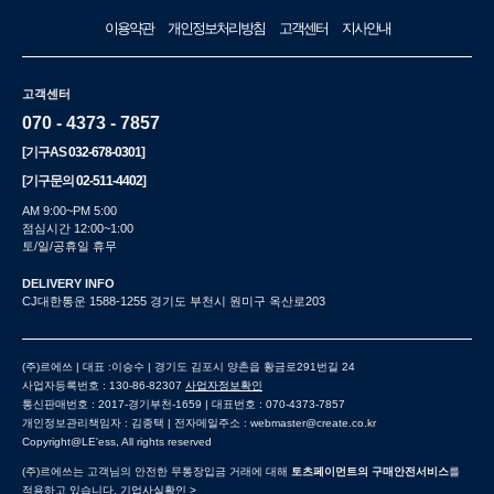
이용약관
개인정보처리방침
고객센터
지사안내
고객센터
070 - 4373 - 7857
[기구AS
032-678-0301
]
[기구문의
02-511-4402
]
AM 9:00~PM 5:00
점심시간 12:00~1:00
토/일/공휴일 휴무
DELIVERY INFO
CJ대한통운 1588-1255 경기도 부천시 원미구 옥산로203
(주)르에쓰 | 대표 :이승수 | 경기도 김포시 양촌읍 황금로291번길 24
사업자등록번호 : 130-86-82307
사업자정보확인
통신판매번호 : 2017-경기부천-1659 | 대표번호 : 070-4373-7857
개인정보관리책임자 : 김종택 | 전자메일주소 : webmaster@create.co.kr
Copyright@LE'ess, All rights reserved
(주)르에쓰는 고객님의 안전한 무통장입금 거래에 대해
토츠페이먼트의 구매안전서비스
를
적용하고 있습니다.
기업사실확인 >