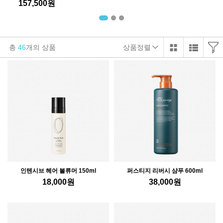
157,500
원
총
46
개의 상품
상품정렬
인텐시브 헤어 볼류머 150ml
퍼스티지 리버시 샴푸 600ml
18,000
원
38,000
원