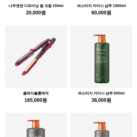
나우앤댄 디파이닝 컬 크림 150ml
퍼스티지 카미시 샴푸 1000ml
20,000
원
60,000
원
클래식볼륨매직
퍼스티지 카미시 샴푸 600ml
165,000
원
38,000
원