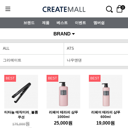
0
브랜드
제품
베스트
이벤트
멤버쉽
BRAND
ALL
ATS
그리에이트
나우앤댄
BEST
BEST
BEST
티타늄 매직미러_볼륨
리페어 테라피 샴푸
리페어 테라피 샴푸
1000ml
600ml
쿠션
25,000
원
19,000
원
원
175,000