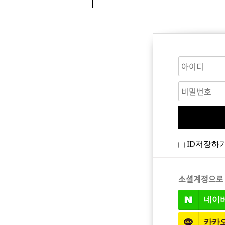
CARE
BODY CARE
바디워시
ID저장하
트
소셜계정으로
네이
카카