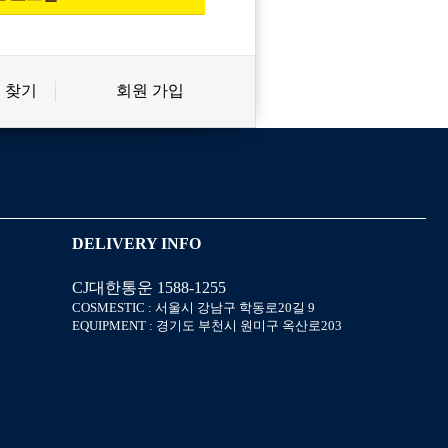
 찾기
회원 가입
신상품
상품후기
살롱온리
쿠폰
DELIVERY INFO
CJ대한통운 1588-1255
미용회원 혜택
포인트
COSMESTIC : 서울시 강남구 학동로20길 9
EQUIPMENT : 경기도 부천시 원미구 옥산로203