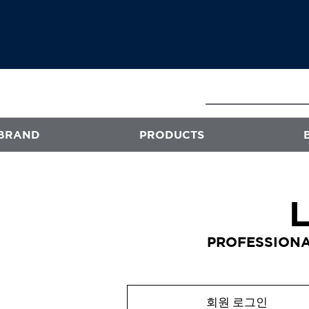
BRAND
PRODUCTS
E
ATS
프로페셔널
PROFESSIONA
엑스플렉스
퍼스티지
오클리닉 플러스
회원 로그인
스타일뮤즈