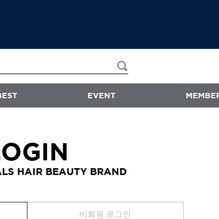
BEST
EVENT
MEMBER
now & than
LOGIN
샴푸/트리트먼트
LS HAIR BEAUTY BRAND
에센스
스타일링
바디워시
비회원 로그인