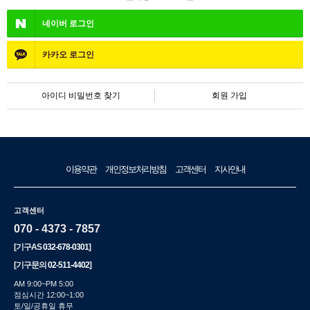
네이버
로그인
카카오
로그인
아이디 비밀번호 찾기
회원 가입
이용약관
개인정보처리방침
고객센터
지사안내
고객센터
070 - 4373 - 7857
[기구AS
032-678-0301
]
[기구문의
02-511-4402
]
AM 9:00~PM 5:00
점심시간 12:00~1:00
토/일/공휴일 휴무