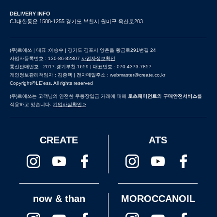
DELIVERY INFO
CJ대한통운 1588-1255 경기도 부천시 원미구 옥산로203
(주)르에쓰 | 대표 :이승수 | 경기도 김포시 양촌읍 황금로291번길 24
사업자등록번호 : 130-86-82307
사업자정보확인
통신판매번호 : 2017-경기부천-1659 | 대표번호 : 070-4373-7857
개인정보관리책임자 : 김종택 | 전자메일주소 : webmaster@create.co.kr
Copyright@LE'ess, All rights reserved
(주)르에쓰는 고객님의 안전한 무통장입금 거래에 대해
토츠페이먼트의 구매안전서비스
를
적용하고 있습니다.
기업사실확인 >
CREATE
ATS
now & than
MOROCCANOIL