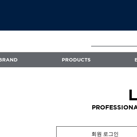
BRAND
PRODUCTS
E
ATS
프로페셔널
PROFESSIONA
엑스플렉스
퍼스티지
오클리닉 플러스
회원 로그인
스타일뮤즈