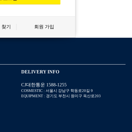
 찾기
회원 가입
신상품
상품후기
살롱온리
쿠폰
DELIVERY INFO
CJ대한통운 1588-1255
미용회원 혜택
포인트
COSMESTIC : 서울시 강남구 학동로20길 9
EQUIPMENT : 경기도 부천시 원미구 옥산로203