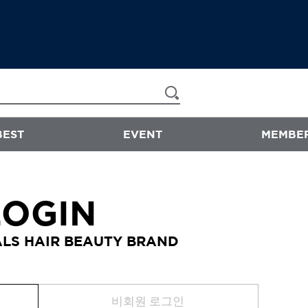
BEST
EVENT
MEMBER
now & than
LOGIN
샴푸/트리트먼트
LS HAIR BEAUTY BRAND
에센스
스타일링
바디워시
비회원 로그인