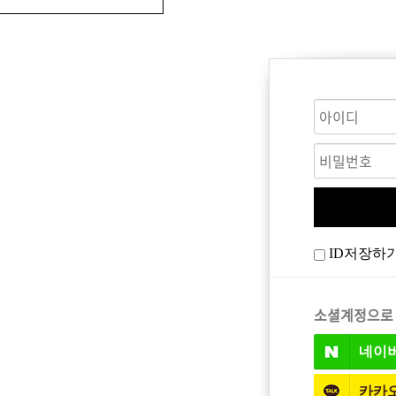
CARE
BODY CARE
바디워시
ID저장하
트
소셜계정으로
네이
카카