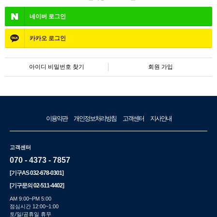
네이버
로그인
카카오
로그인
아이디 비밀번호 찾기
회원 가입
이용약관
개인정보처리방침
고객센터
지사안내
고객센터
070 - 4373 - 7857
[기구AS
032-678-0301
]
[기구문의
02-511-4402
]
AM 9:00~PM 5:00
점심시간 12:00~1:00
토/일/공휴일 휴무