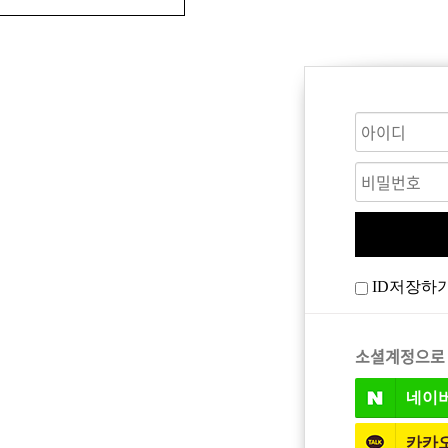
CARE
BODY CARE
바디워시
ID저장하
트
소셜계정으로
네이
카카