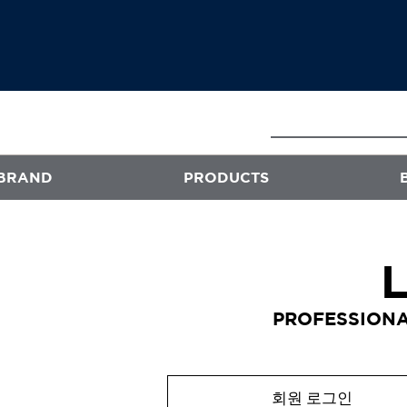
BRAND
PRODUCTS
E
ATS
프로페셔널
PROFESSIONA
엑스플렉스
퍼스티지
오클리닉 플러스
회원 로그인
스타일뮤즈