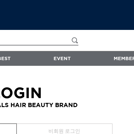
BEST
EVENT
MEMBER
now & than
LOGIN
샴푸/트리트먼트
LS HAIR BEAUTY BRAND
에센스
스타일링
바디워시
비회원 로그인