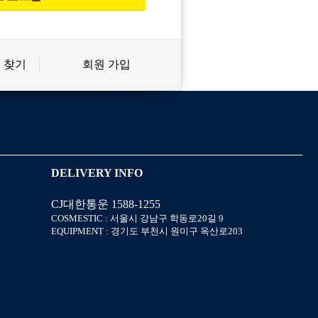
 찾기
회원 가입
신상품
상품후기
살롱온리
쿠폰
DELIVERY INFO
CJ대한통운 1588-1255
미용회원 혜택
포인트
COSMESTIC : 서울시 강남구 학동로20길 9
EQUIPMENT : 경기도 부천시 원미구 옥산로203