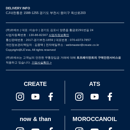
DELIVERY INFO
CJ대한통운 1588-1255 경기도 부천시 원미구 옥산로203
(주)르에쓰 | 대표 :이승수 | 경기도 김포시 양촌읍 황금로291번길 24
사업자등록번호 : 130-86-82307
사업자정보확인
통신판매번호 : 2017-경기부천-1659 | 대표번호 : 070-4373-7857
개인정보관리책임자 : 김종택 | 전자메일주소 : webmaster@create.co.kr
Copyright@LE'ess, All rights reserved
(주)르에쓰는 고객님의 안전한 무통장입금 거래에 대해
토츠페이먼트의 구매안전서비스
를
적용하고 있습니다.
기업사실확인 >
CREATE
ATS
now & than
MOROCCANOIL