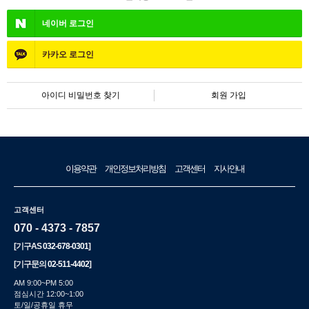
네이버
로그인
카카오
로그인
아이디 비밀번호 찾기
회원 가입
이용약관
개인정보처리방침
고객센터
지사안내
고객센터
070 - 4373 - 7857
[기구AS
032-678-0301
]
[기구문의
02-511-4402
]
AM 9:00~PM 5:00
점심시간 12:00~1:00
토/일/공휴일 휴무